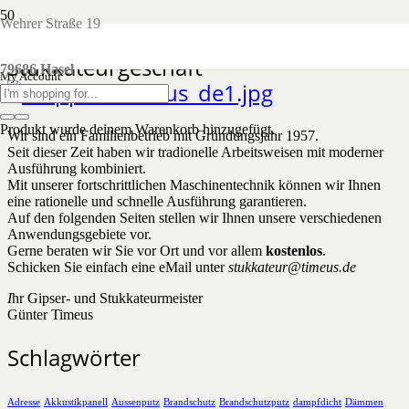
Wehrer Straße 19
Über 55 Jahre Gipser- und
Stukkateurgeschäft
79686 Hasel
My Account
Produkt
wurde deinem Warenkorb hinzugefügt.
Wir sind ein Familienbetrieb mit Gründungsjahr 1957.
Seit dieser Zeit haben wir tradionelle Arbeitsweisen mit moderner
Ausführung kombiniert.
Mit unserer fortschrittlichen Maschinentechnik können wir Ihnen
eine rationelle und schnelle Ausführung garantieren.
Auf den folgenden Seiten stellen wir Ihnen unsere verschiedenen
Anwendungsgebiete vor.
Gerne beraten wir Sie vor Ort und vor allem
kostenlos
.
Schicken Sie einfach eine eMail unter
stukkateur@timeus.de
I
hr Gipser- und Stukkateurmeister
Günter Timeus
Schlagwörter
Adresse
Akkustikpanell
Aussenputz
Brandschutz
Brandschutzputz
dampfdicht
Dämmen