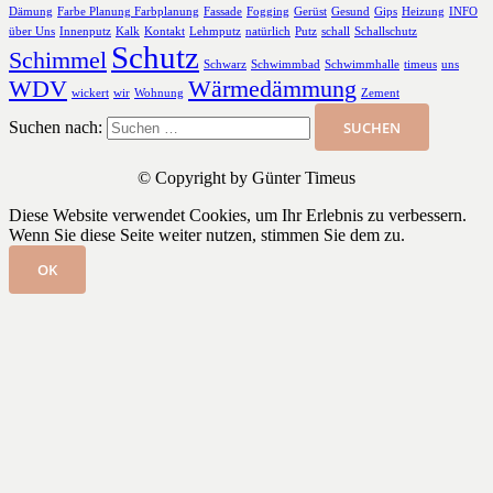
Dämung
Farbe Planung Farbplanung
Fassade
Fogging
Gerüst
Gesund
Gips
Heizung
INFO
über Uns
Innenputz
Kalk
Kontakt
Lehmputz
natürlich
Putz
schall
Schallschutz
Schutz
Schimmel
Schwarz
Schwimmbad
Schwimmhalle
timeus
uns
WDV
Wärmedämmung
wickert
wir
Wohnung
Zement
Suchen nach:
© Copyright by Günter Timeus
Diese Website verwendet Cookies, um Ihr Erlebnis zu verbessern.
Wenn Sie diese Seite weiter nutzen, stimmen Sie dem zu.
OK