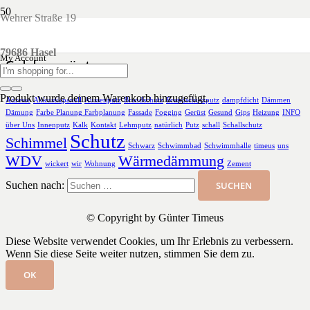
Wehrer Straße 19
Brandschutz als Nassputz
79686 Hasel
My Account
Schlagwörter
Produkt
wurde deinem Warenkorb hinzugefügt.
Adresse
Akkustikpanell
Aussenputz
Brandschutz
Brandschutzputz
dampfdicht
Dämmen
Dämung
Farbe Planung Farbplanung
Fassade
Fogging
Gerüst
Gesund
Gips
Heizung
INFO
über Uns
Innenputz
Kalk
Kontakt
Lehmputz
natürlich
Putz
schall
Schallschutz
Schutz
Schimmel
Schwarz
Schwimmbad
Schwimmhalle
timeus
uns
WDV
Wärmedämmung
wickert
wir
Wohnung
Zement
Suchen nach:
© Copyright by Günter Timeus
Diese Website verwendet Cookies, um Ihr Erlebnis zu verbessern.
Wenn Sie diese Seite weiter nutzen, stimmen Sie dem zu.
OK