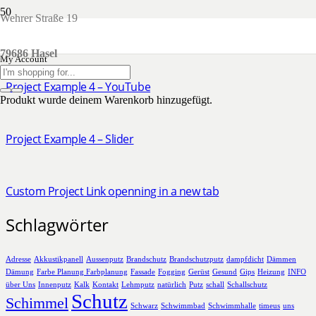
Wehrer Straße 19
Project Example 4 – Vimeo
79686 Hasel
My Account
Project Example 4 – YouTube
Produkt
wurde deinem Warenkorb hinzugefügt.
Project Example 4 – Slider
Custom Project Link openning in a new tab
Schlagwörter
Adresse
Akkustikpanell
Aussenputz
Brandschutz
Brandschutzputz
dampfdicht
Dämmen
Dämung
Farbe Planung Farbplanung
Fassade
Fogging
Gerüst
Gesund
Gips
Heizung
INFO
über Uns
Innenputz
Kalk
Kontakt
Lehmputz
natürlich
Putz
schall
Schallschutz
Schutz
Schimmel
Schwarz
Schwimmbad
Schwimmhalle
timeus
uns