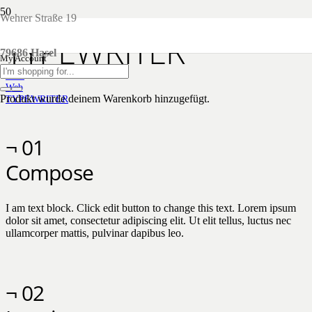
Wehrer Straße 19
TYPEWRITER
79686 Hasel
My Account
Start
Web
Produkt
wurde deinem Warenkorb hinzugefügt.
TYPEWRITER
¬ 01
Compose
I am text block. Click edit button to change this text. Lorem ipsum
dolor sit amet, consectetur adipiscing elit. Ut elit tellus, luctus nec
ullamcorper mattis, pulvinar dapibus leo.
¬ 02