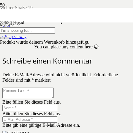
Wehrer Straße 19
City p subway
79686 Hasel
My Account
Start
Illustration
City p subway
Produkt
wurde deinem Warenkorb hinzugefügt.
You can place any content here 😉
Schreibe einen Kommentar
Deine E-Mail-Adresse wird nicht veröffentlicht.
Erforderliche
Felder sind mit
*
markiert
Bitte füllen Sie dieses Feld aus.
Bitte füllen Sie dieses Feld aus.
Bitte gib eine gültige E-Mail-Adresse ein.