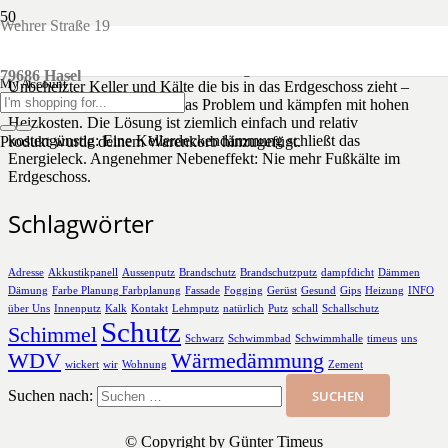
Wehrer Straße 19
Dämmung der Kellerdecke: Sanierungsmaßnahme mit Sofort-Effekt
79686 Hasel
My Account
Unbeheizter Keller und Kälte die bis in das Erdgeschoss zieht –
viele Hausbesitzer kennen das Problem und kämpfen mit hohen
Heizkosten. Die Lösung ist ziemlich einfach und relativ
kostengünstig: Eine Kellerdeckendämmung schließt das
Produkt
wurde deinem Warenkorb hinzugefügt.
Energieleck. Angenehmer Nebeneffekt: Nie mehr Fußkälte im
Erdgeschoss.
Schlagwörter
Adresse
Akkustikpanell
Aussenputz
Brandschutz
Brandschutzputz
dampfdicht
Dämmen
Dämung
Farbe Planung Farbplanung
Fassade
Fogging
Gerüst
Gesund
Gips
Heizung
INFO
über Uns
Innenputz
Kalk
Kontakt
Lehmputz
natürlich
Putz
schall
Schallschutz
Schutz
Schimmel
Schwarz
Schwimmbad
Schwimmhalle
timeus
uns
WDV
Wärmedämmung
wickert
wir
Wohnung
Zement
Suchen nach:
© Copyright by Günter Timeus